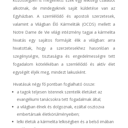
közösségben is megélhető. Ezek egy lelkiségi családot
alkotnak, de mindegyiknek saját küldetése van az
Egyházban. A szemlélődő és apostoli szerzetesek,
valamint a Világban Élő Kármeliták (OCDS) mellett a
Notre Dame de Vie
világi intézmény
tagjai a
kármelita
hivatás
egy sajátos formáját élik a világban: arra
hivatottak, hogy a szerzetesekhez hasonlóan a
szegénységre, tisztaságra és engedelmességre tett
fogadalom kötelékéban a szemlélődő és aktív élet
egységét éljék meg, mindezt laikusként.
Hivatásuk négy fő pontban foglalható össze:
a tagok teljesen Istennek szentelik életüket az
evangéliumi tanácsokra tett fogadalmak által;
a világban élnek és dolgoznak, ezáltal osztozva
embertársaik életkörülményeiben;
lelki életük a kármelita lelkiségben és a belső imában