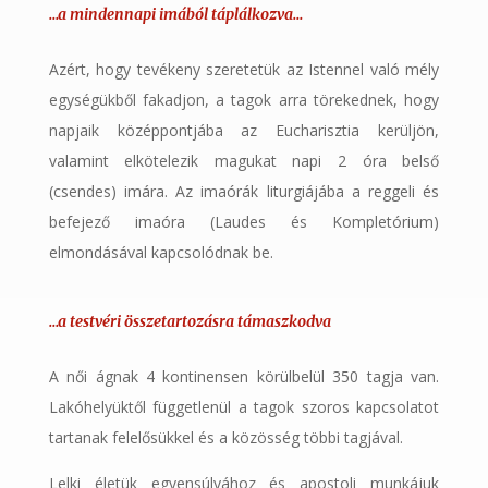
…a mindennapi imából táplálkozva…
Azért, hogy tevékeny szeretetük az Istennel való mély
egységükből fakadjon, a tagok arra törekednek, hogy
napjaik középpontjába az Eucharisztia kerüljön,
valamint elkötelezik magukat napi 2 óra belső
(csendes) imára. Az imaórák liturgiájába a reggeli és
befejező imaóra (Laudes és Kompletórium)
elmondásával kapcsolódnak be.
…a testvéri összetartozásra támaszkodva
A női ágnak 4 kontinensen körülbelül 350 tagja van.
Lakóhelyüktől függetlenül a tagok szoros kapcsolatot
tartanak felelősükkel és a közösség többi tagjával.
Lelki életük egyensúlyához és apostoli munkájuk