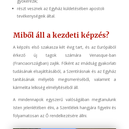
gyökerezik;
részt vesznek az Egyház küldetésében apostoli
tevékenységeik által.
Miből áll a kezdeti képzés?
A képzés első szakasza két évig tart, és az Európából
érkező új tagok számára Venasque-ban
(Franciaországban) zajlik. Főként az imádság gyakorlati
tudásának elsajátításából, a Szentírásnak és az Egyház
tanításának mélyebb megismeréséből, valamint a
kármelita lelkiség elmélyítéséből áll.
A mindennapok egyszerű valóságában megtanulunk
Isten jelenlétében élni, a Szentlélek hangjára figyelni és
folyamatosan az Ő rendelkezésére állni.