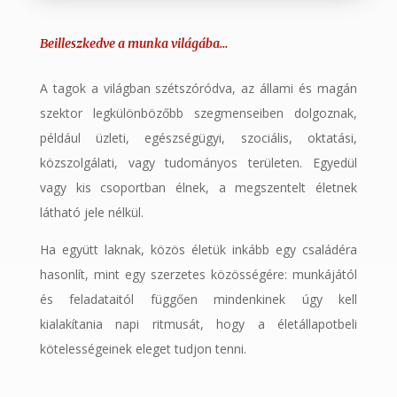
Beilleszkedve a munka világába…
A tagok a világban szétszóródva, az állami és magán
szektor legkülönbözőbb szegmenseiben dolgoznak,
például üzleti, egészségügyi, szociális, oktatási,
közszolgálati, vagy tudományos területen. Egyedül
vagy kis csoportban élnek, a megszentelt életnek
látható jele nélkül.
Ha együtt laknak, közös életük inkább egy családéra
hasonlít, mint egy szerzetes közösségére: munkájától
és feladataitól függően mindenkinek úgy kell
kialakítania napi ritmusát, hogy a életállapotbeli
kötelességeinek eleget tudjon tenni.