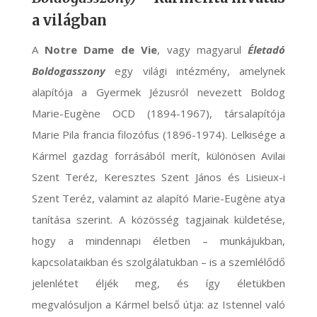
a világban
A
Notre Dame de Vie
, vagy magyarul
Életadó
Boldogasszony
egy
világi intézmény
, amelynek
alapítója a Gyermek Jézusról nevezett Boldog
Marie-Eugène OCD (1894-1967), társalapítója
Marie Pila francia filozófus (1896-1974). Lelkisége a
Kármel
gazdag forrásából merít, különösen Avilai
Szent Teréz, Keresztes Szent János és Lisieux-i
Szent Teréz, valamint az alapító
Marie-Eugène atya
tanítása szerint. A közösség tagjainak küldetése,
hogy a mindennapi életben – munkájukban,
kapcsolataikban és szolgálatukban – is a szemlélődő
jelenlétet éljék meg, és így életükben
megvalósuljon a Kármel belső útja: az Istennel való