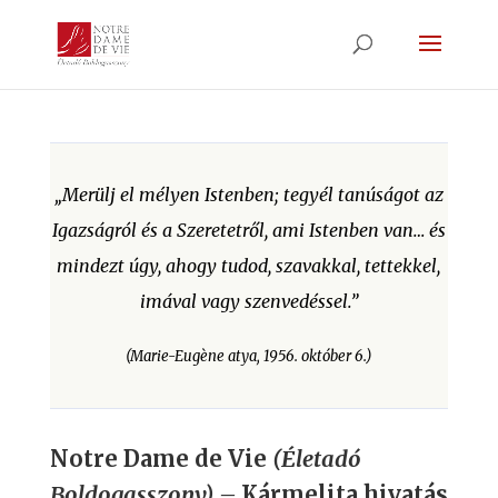
„
Merülj el mélyen Istenben; tegyél tanúságot az
Igazságról és a Szeretetről, ami Istenben van…
és
mindezt úgy, ahogy tudod, szavakkal, tettekkel,
imával vagy szenvedéssel.”
(Marie-Eugène atya, 1956. október 6.)
Notre Dame de Vie
(Életadó
Boldogasszony)
–
Kármelita hivatás