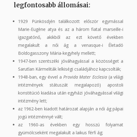
legfontosabb állomásai:
1929 Pünkösdjén találkozott először egymással
Marie-Eugène atya és az a három fiatal marseille-i
igazgatónő, akikből az ezt követő években
megalakult a női ág a venasque-i Életadó
Boldogasszony Mária-kegyhely mellett;
1947-ben szentszéki jóváhagyással a közösséget a
Sarutlan Kármeliták lelkiségi családjához kapcsolták;
1948-ban, egy évvel a
Provida Mater Ecclesia
(a világi
intézmények státuszát megalapozó) apostoli
konstitúció kiadása után egyházi jóváhagyással világi
intézmény lett;
az 1962-ben kiadott határozat alapján a női ág pápai
jogú intézménnyé vált;
az 1960-as években egy hosszú folyamat
gyümölcseként megalakult a laikus férfi ág;