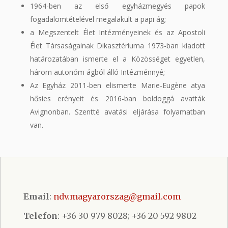
1964-ben az első egyházmegyés papok
fogadalomtételével megalakult a papi ág;
a Megszentelt Élet Intézményeinek és az Apostoli
Élet Társaságainak Dikasztériuma 1973-ban kiadott
határozatában ismerte el a Közösséget egyetlen,
három autonóm ágból álló Intézménnyé;
Az Egyház 2011-ben elismerte Marie-Eugène atya
hősies erényeit és 2016-ban boldoggá avatták
Avignonban. Szentté avatási eljárása folyamatban
van.
Email
:
ndv.magyarorszag@gmail.com
Telefon
: +36 30 979 8028; +36 20 592 9802