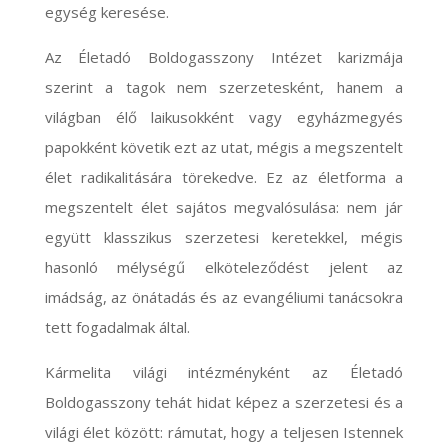
egység keresése.
Az Életadó Boldogasszony Intézet karizmája
szerint a tagok nem szerzetesként, hanem a
világban élő laikusokként vagy egyházmegyés
papokként követik ezt az utat, mégis a megszentelt
élet radikalitására törekedve. Ez az életforma a
megszentelt élet sajátos megvalósulása: nem jár
együtt klasszikus szerzetesi keretekkel, mégis
hasonló mélységű elköteleződést jelent az
imádság, az önátadás és az evangéliumi tanácsokra
tett fogadalmak által.
Kármelita világi intézményként
az Életadó
Boldogasszony tehát hidat képez a szerzetesi és a
világi élet között: rámutat, hogy a teljesen Istennek